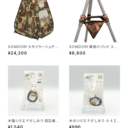
SONIDORI カモフラージュテン
SONIDORI 肩掛けパッド スト
ト
ーンバッグ
¥24,200
¥6,600
木製シマエナガ しおり 目玉焼き
木のシマエナガ しおり 小 4 【U
1 【URIJI工房】
RIJI工房】
¥1,540
¥990