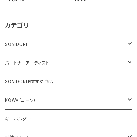
カテゴリ
SONIDORI
カメラ関連用品
パートナーアーティスト
フィールドグッズ
ドミニク・フォンデ
SONIDORIおすすめ商品
ガラスアート
アクセサリー
URIJI工房
KOWA（コーワ）
絵画
ブローチ
伊関文隆氏
スポッティングスコープ
キーホルダー
しおり
アイピース