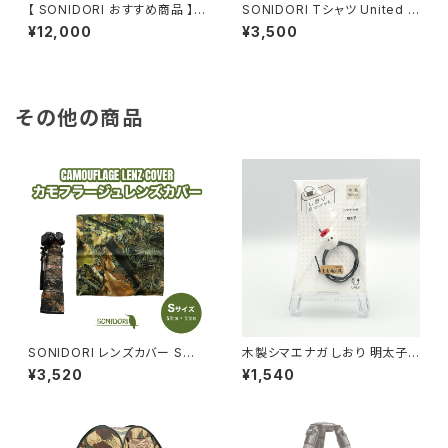
【 SONIDORI おすすめ商品 】ミ
SONIDORI Tシャツ United A
ニ三脚 M-5GS
thle 5.6oz（オンス）
¥12,000
¥3,500
その他の商品
SONIDORI レンズカバー Sサ
木製シマエナガ しおり 明太子 2
イズ ハンドメイドキット（50cm
【URIJI工房】
¥3,520
¥1,540
× 50cm）