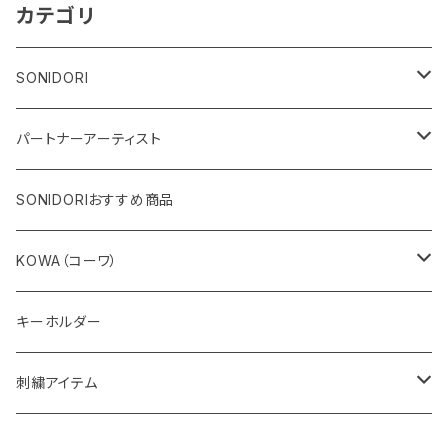
カテゴリ
SONIDORI
カメラ関連用品
パートナーアーティスト
フィールドグッズ
ドミニク・フォンデ
SONIDORIおすすめ商品
ガラスアート
アクセサリー
URIJI工房
KOWA（コーワ）
絵画
ブローチ
伊関文隆氏
スポッティングスコープ
キーホルダー
しおり
アイピース
野鳥風景写真家 髙城 芳治
双眼鏡
刺繍アイテム
根付
デジタルカメラアダプター
カードブック
アダプターリング
アクセサリー
Tシャツ