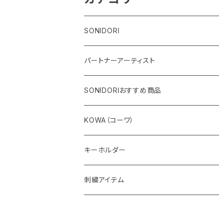
SONIDORI
カメラ関連用品
パートナーアーティスト
フィールドグッズ
ドミニク・フォンデ
SONIDORIおすすめ商品
ガラスアート
アクセサリー
URIJI工房
KOWA（コーワ）
絵画
ブローチ
伊関文隆氏
スポッティングスコープ
キーホルダー
しおり
アイピース
野鳥風景写真家 髙城 芳治
双眼鏡
刺繍アイテム
根付
デジタルカメラアダプター
カードブック
アダプターリング
アクセサリー
Tシャツ